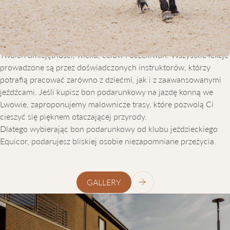
jazdy konnej. Oferujemy zarówno otwarte, jak i kryte
ujeżdżalnie, dzięki czemu zajęcia mogą odbywać się o każdej
porze roku. Gwarantujemy indywidualne podejście do każdego
klienta – i to nie są tylko słowa. Program dostosowujemy do
Twoich umiejętności, wieku, celów i oczekiwań. Wszystkie lekcje
prowadzone są przez doświadczonych instruktorów, którzy
potrafią pracować zarówno z dziećmi, jak i z zaawansowanymi
jeźdźcami. Jeśli kupisz bon podarunkowy na jazdę konną we
Lwowie, zaproponujemy malownicze trasy, które pozwolą Ci
cieszyć się pięknem otaczającej przyrody.
Dlatego wybierając bon podarunkowy od klubu jeździeckiego
Equicor, podarujesz bliskiej osobie niezapomniane przeżycia.
GALLERY
ЗВ’ЯЖІТЬСЯ
З
НАМИ