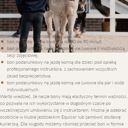
KONNĄ WE LWOWIE: CECHY I
ZALETY
Klub jeździecki Equicor oferuje szeroki wybór bonów
podarunkowych, abyś mógł wybrać opcję najlepiej
odpowiadającą Twoim oczekiwaniom. Oferujemy:
bon na jazdę konną trwającą od 30 do 90 minut;
bon podarunkowy na jazdę konną we Lwowie z możliwością
sesji zdjęciowej;
bon podarunkowy na jazdę konną dla dzieci pod opieką
profesjonalnego instruktora, z zachowaniem wszystkich
zasad bezpieczeństwa;
bon podarunkowy na jazdę konną we Lwowie dla par i osób
indywidualnych.
Warto wiedzieć, że nasze bony mają elastyczny termin ważności,
co pozwala na ich wykorzystanie w dogodnym czasie po
wcześniejszym umówieniu się z instruktorem. Można je odebrać
osobiście w klubie jeździeckim Equicor lub zamówić dostawę
kurierską. Dla wygody możemy również przesłać bon w formie