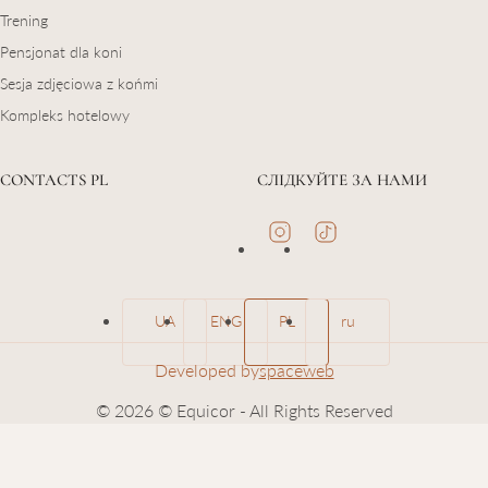
Trening
Pensjonat dla koni
Sesja zdjęciowa z końmi
Kompleks hotelowy
CONTACTS PL
СЛІДКУЙТЕ ЗА НАМИ
UA
ENG
PL
ru
Developed by
spaceweb
© 2026 © Equicor - All Rights Reserved