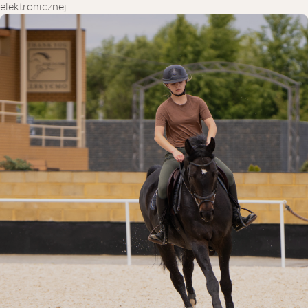
elektronicznej.
DLACZEGO WARTO WYBRAĆ
EQUICOR
Nasz klub jeździecki to nowoczesny kompleks, który zapewnia
wszystko, co potrzebne do bezpiecznej i komfortowej nauki