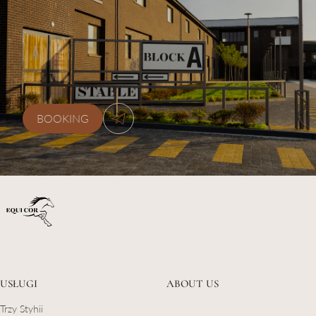
+38 (077) 0778870
kskequicor@gmail.com
BOOKING
USŁUGI
ABOUT US
Trzy Styhii