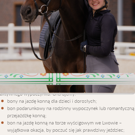
BONY PODARUNKOWE NA JAZDĘ
KONNĄ WE LWOWIE
Equicor to nowoczesny kompleks jeździecki we Lwowie, który
oferuje doskonałe warunki do jazdy konnej – zarówno dla
początkujących, jak i zaawansowanych jeźdźców.
Jeśli szukasz oryginalnego prezentu, który na długo pozostanie
w pamięci, polecamy bon podarunkowy na jazdę konną od klubu
Equicor. To niezapomniane przeżycie dla każdego miłośnika
aktywnego wypoczynku. Oferujemy:
bony na jazdę konną dla dzieci i dorosłych;
bon podarunkowy na rodzinny wypoczynek lub romantyczną
przejażdżkę konną;
bon na jazdę konną na torze wyścigowym we Lwowie –
wyjątkowa okazja, by poczuć się jak prawdziwy jeździec;