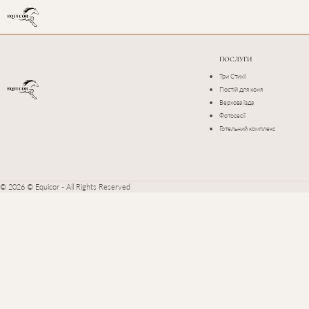
ПОСЛУГИ
Три Стихії
Постій для коня
Верхова їзда
Фотосесії
Готельний комплекс
© 2026 © Equicor - All Rights Reserved