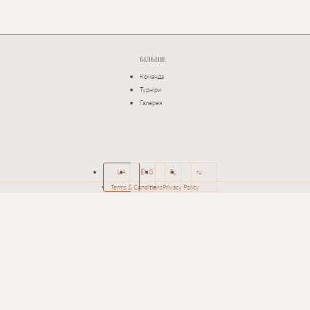
БІЛЬШЕ
Команда
Турніри
Галерея
UA
ENG
PL
ru
Terms & Conditions
Privacy Policy