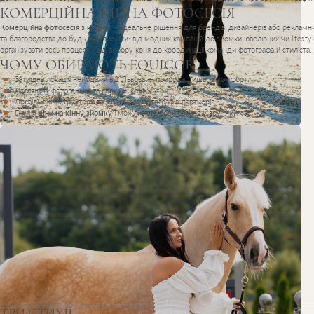
КОМЕРЦІЙНА КІННА ФОТОСЕСІЯ
Комерційна фотосесія з кіньми
— ідеальне рішення для брендів, дизайнерів або рекламни
та благородства до будь-якої зйомки: від модних кампаній до зйомки ювелірних чи lifest
організувати весь процес — від вибору коня до координації команди фотографа й стиліста.
ЧОМУ ОБИРАЮТЬ EQUICOR
Затишна локація неподалік від Львова — природа, тиша та комфорт.
Доглянуті, фотогенічні та спокійні коні.
Досвідчені інструктори та допомога фотографів-партнерів.
Гнучкі
ціни на кінну зйомку
і можливість бронювання у зручний час.
ТРИ
СТИХІЇ