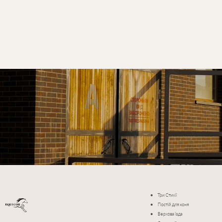
ЗВ’ЯЖІТЬСЯ
З
НАМИ
+38 (077) 0778870
kskequicor@g
ПОСЛУГИ
Три Стихії
Постій для коня
Верхова їзда