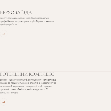
ВЕРХОВА
ЇЗДА
Заняття верховою їздою у місті Львів проводяться
професійними інструкторами клубу Equicor із великим
досвідом роботи.
ГОТЕЛЬНИЙ
КОМПЛЕКС
Equicor – це заміський клуб, розташований неподалік від
Львова, де поєднуються кінно-спортивна інфраструктура
та затишний відпочинок. На території клубу працює
сучасний готель «Еквікор», який складається із 53
затишних номерів.