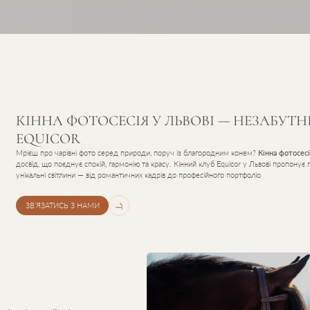
КІННА ФОТОСЕСІЯ У ЛЬВОВІ — НЕЗАБУТНІ
EQUICOR
Мрієш про чарівні фото серед природи, поруч із благородним конем?
Кінна фотосес
досвід, що поєднує спокій, гармонію та красу. Кінний клуб Equicor у Львові пропонує
унікальні світлини — від романтичних кадрів до професійного портфоліо
ЗВ’ЯЗАТИСЬ З НАМИ