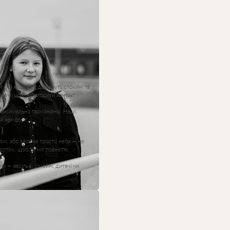
 Усі наші коні доглянуті, спокійні та
ем, щоб налагодити контакт і
максимально гармонійно. Наші
 й комфорт.
І
лом, або зйомка просто неба — на
спіху, щоб ти міг повністю
ї — весільні, сімейні, дитячі чи