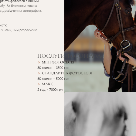
артість фотосесії з кіньми
клубу. За бажанням можна
із досвідченим фотографом.
ністю
 із нами, і ми розрахуємо
ПОСЛУГИ ФОТОГРАФА
МІНІ ФОТОСЕСІЯ
30 хвилин – 3500 грн
СТАНДАРТНА ФОТОСЕСІЯ
60 хвилин – 5000 грн
МАКС
2 год – 7000 грн