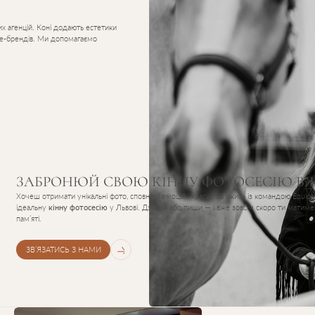
х агенцій. Коні додають естетики
yle-брендів. Ми допомагаємо
ЗАБРОНЮЙ СВОЮ КІННУ ФОТОСЕСІЮ ВЖ
Хочеш отримати унікальні фото, сповнені емоцій і краси? Зв’яжись із командою Equic
ідеальну
кінну фотосесію
у Львові. Дзвони або пиши — і вже зовсім скоро ти матим
пам’яті.
ЗВ’ЯЗАТИСЬ З НАМИ