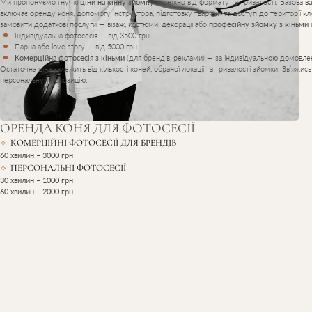
Ми пропонуємо гнучкі
ціни на кінну зйомку
залежно від формату та тривалості. Базова
в
включає оренду коня, допомогу інструктора, підготовку тварини та доступ до території 
замовити додаткові послуги — візаж, костюми, декорації або
професійну зйомку з кіньми
Індивідуальна фотосесія — від 3500 грн
Парна або love story — від 5000 грн
Комерційна фотосесія з кіньми
(для брендів, реклами) — за індивідуальною домовле
Остаточна ціна залежить від кількості коней, обраної локації та тривалості зйомки. Зв’яжись
персональну пропозицію.
ОРЕНДА КОНЯ ДЛЯ ФОТОСЕСІЇ
КОМЕРЦІЙНІ ФОТОСЕСІЇ ДЛЯ БРЕНДІВ
60 хвилин – 3000 грн
ПЕРСОНАЛЬНІ ФОТОСЕСІЇ
30 хвилин – 1000 грн
60 хвилин – 2000 грн