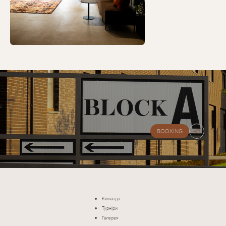
BOOKING
mail.com
БІЛЬШЕ
Команда
Турніри
Галерея