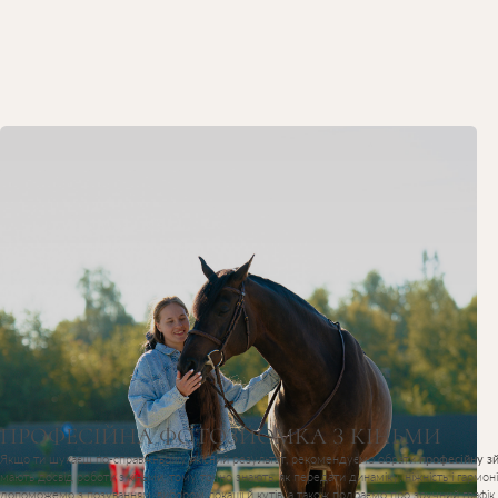
ПРОФЕСІЙНА ФОТОЗЙОМКА З КІНЬМИ
Якщо ти шукаєш по-справжньому якісний результат, рекомендуємо обрати
професійну з
мають досвід роботи з кіньми, тому точно знають, як передати динаміку, ніжність і гармо
допоможемо з позуванням, вибором локації й кутів, а також подбаємо про зручний графік.