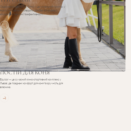
Оздоровчий центр Три Стихії – це унікальний простір, у
якому ми прагнемо створити для Вас атмосферу
абсолютної гармонії та ефективності.
ПОСТІЙ
ДЛЯ
КОНЯ
Equicor — це сучасний кінно-спортивний комплекс у
Львові, де поєднані комфорт для коня та зручність для
власника.