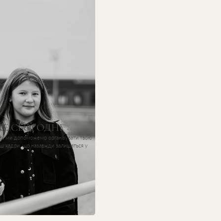
Е СЬОГОДНІ
or і ми допоможемо організувати твою
еш кадри, що назавжди залишаться у