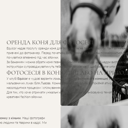
ОРЕНДА КОНЯ ДЛЯ ФОТОСЕСІЇ
Equicor надає послугу оренди коня для фотосесії як на території клубу, так і за межами.
привчені до фотокамер. Перед початком фотозйомки ти зможеш познайомитися з кон
почуватися впевнено під час зйомки.
За бажанням можна обрати коня певного кольору або породи, щоб кадри виглядали 
інструктори супроводжуватимуть тебе протягом усієї сесії, щоб забезпечити безпеку
ФОТОСЕСІЯ В КОНЮШНІ АБО НА ПРИРОД
У клубі
Equicor
є чудові варіанти локацій: затишна
фотосесія в конюшні
з м’яким світ
мальовничих луках біля Львова. Кожна зйомка проходить у спокійній атмосфері, без по
насолодитися процесом і спілкуванням із конем.
Для тих, хто хоче отримати унікальні кадри, ми також організовуємо тематичні фотосесі
креативні fashion-зйомки.
йомку з кіньми
. Наші фотографи
нію людини та тварини в кадрі. Ми